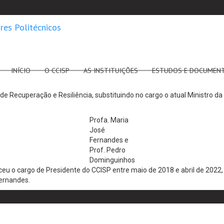
INÍCIO
O CCISP
AS INSTITUIÇÕES
ESTUDOS E DOCUMEN
de Recuperação e Resiliência, substituindo no cargo o atual Ministro da
Profa. Maria
José
Fernandes e
Prof. Pedro
Dominguinhos
 o cargo de Presidente do CCISP entre maio de 2018 e abril de 2022, t
ernandes.