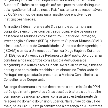
Moçambique. “Este é um importante mercado para o Ensino
Superior Politécnico português até pela proximidade da língua e
pela ligação umbilical ao nosso País”, sustentam os responsáveis
do CCISP no início de mais uma missão, que envolve
nove
instituições filiadas
.
A missão irá desenrolar-se até 3 de junho e contempla um
conjunto de encontros com parceiros locais, entre os quais se
destacam as reuniões com o Instituto Superior de Formação,
Investigação e Ciência (ISFIC), o Instituto Superior Mutasa (ISMU),
o Instituto Superior de Contabilidade e Auditoria de Moçambique
(ISCAM) e ainda a Universidade Técnica Diogo Eugénio Guilande
(UTDEG) ou a Universidade Pedagógica de Maputo. Do programa
constam ainda encontros com a Escola Portuguesa de
Moçambique e outras escolas locais. No dia 30 de maio, a missão
portuguesa será ainda recebida num almoço na Embaixada de
Portugal, em que estarão presentes a Ministra Conselheira e a
Conselheira de Cooperação.
Ao longo da semana em que decorre mais esta missão do PPIN
estão igualmente previstas várias sessões bilaterais de trabalho
com parceiros moçambicanos, com vista ao estreitamento de
relações no domínio do Ensino Superior. Na reunião do dia 31 de
maio, pelas 14h00, está já confirmada a presença de 31 diretores