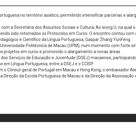
rtuguesa no território asiático, permitindo intensificar parcerias e 
ão com a Secretária dos Assuntos Sociais e Cultura, Ao Ieong U, na qua
, tendo sido retomados os Protocolos em Curso. O encontro contou com a
edagógico e Científico da Língua Portuguesa, Gaspar Zhang YunFeng.
a Universidade Politécnica de Macau (UPM), num momento com forte sim
os projetos em curso e promovido o alargamento a novas áreas.
 dos Serviços de Educação e Juventude (DSEJ) macaense, participando 
o em Língua Portuguesa, entre a DSEJ e o CCISP.
 o Cônsul-geral de Portugal em Macau e Hong Kong, o embaixador Al
da Direção da Escola Portuguesa de Macau e da Direção da Associação 