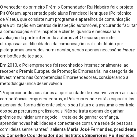
O vencedor do primeiro Prémio Comendador Rui Nabeiro foi o projeto
Pit O’Gram, apresentado pelo aluno Francisco Henriques (Politécnico
de Viseu), que consiste num programa e aparelhos de comunicação
para utilização em centros de inspeção automóvel, procurando facilitar
a comunicação entre inspetor e cliente, quando é necessária a
avaliação da parte inferior do automóvel. O recurso permite
ultrapassar as dificuldades da comunicação oral, substituída por
pictogramas animados num monitor, sendo apenas necessário
inputs
em botões de teclado.
Em 2013, o Poliempreende foi reconhecido internacionalmente, ao
receber o Prémio Europeu de Promoção Empresarial, na categoria de
Investimento nas Competências Empreendedoras, considerando a
metodologia única desenvolvida.
“Proporcionando aos alunos a oportunidade de desenvolverem as suas
competências empreendedoras, o Poliempreende está a capacitá-los
a pensar de forma diferente sobre o seu futuro e a assumir o controlo
dos seus percursos profissionais. Não se trata apenas de ganhar
prémios ou iniciar um negócio – trata-se de ganhar confiança,
aprender novas habilidades e conectar-se com uma rede de pessoas
com ideias semelhantes”, salienta
Maria José Fernandes
,
presidente
do
Conselho Coordenador dos Institutos Superiores Politécnicos