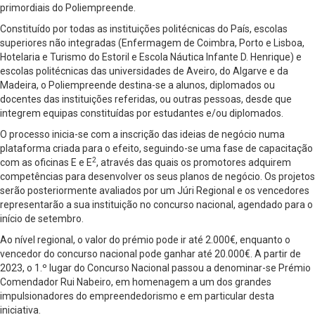
primordiais do Poliempreende.
Constituído por todas as instituições politécnicas do País, escolas
superiores não integradas (Enfermagem de Coimbra, Porto e Lisboa,
Hotelaria e Turismo do Estoril e Escola Náutica Infante D. Henrique) e
escolas politécnicas das universidades de Aveiro, do Algarve e da
Madeira, o Poliempreende destina-se a alunos, diplomados ou
docentes das instituições referidas, ou outras pessoas, desde que
integrem equipas constituídas por estudantes e/ou diplomados.
O processo inicia-se com a inscrição das ideias de negócio numa
plataforma criada para o efeito, seguindo-se uma fase de capacitação
2
com as oficinas E e E
, através das quais os promotores adquirem
competências para desenvolver os seus planos de negócio. Os projetos
serão posteriormente avaliados por um Júri Regional e os vencedores
representarão a sua instituição no concurso nacional, agendado para o
início de setembro.
Ao nível regional, o valor do prémio pode ir até 2.000€, enquanto o
vencedor do concurso nacional pode ganhar até 20.000€. A partir de
2023, o 1.º lugar do Concurso Nacional passou a denominar-se Prémio
Comendador Rui Nabeiro, em homenagem a um dos grandes
impulsionadores do empreendedorismo e em particular desta
iniciativa.